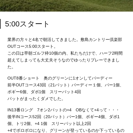
5:00スタート
業界の方々と4名で朝活してきました。敷島カントリー倶楽部
OUTコース5:00スタート。
この日は早朝ゴルフ枠10個の内、私たちだけで、ハーフ2時間
超えてしまっても大丈夫そうなのでゆったりプレーできまし
た。
OUT8番ショート 奥のグリーンに1オンしてバーディー
前半OUTコース43回（21パット）バーディー１個、パー1個、
ボギー6個、ダボ1個 スリーパット4回
パットがまったくダメでした。
IN13番ロング 7オン2パットの+4 OBなくて+4って・・・
後半INコース52回（20パット）パー1個、ボギー4個、ダボ1
個、トリ2個、+4 1個 スリーパット以上2回
+4でボロボロになり、グリーンが登っているのか下っているの